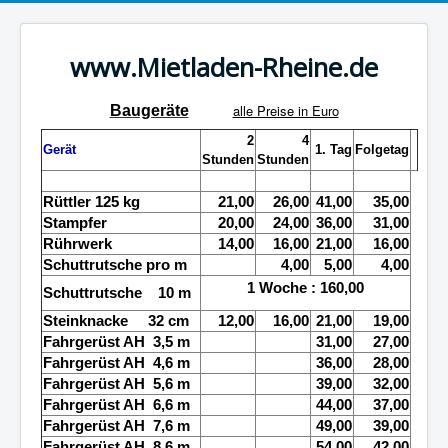
www.Mietladen-Rheine.de
alle Preise in Euro
Baugeräte
2
4
Gerät
1. Tag
Folgetag
Stunden
Stunden
Rüttler 125 kg
21,00
26,00
41,00
35,00
Stampfer
20,00
24,00
36,00
31,00
Rührwerk
14,00
16,00
21,00
16,00
Schuttrutsche pro m
4,00
5,00
4,00
1 Woche
: 160
,00
Schuttrutsche
10 m
Steinknacke
32 cm
12,00
16,00
21,00
19,00
Fahrgerüst AH
3,5 m
31,00
27,00
Fahrgerüst AH
4,6 m
36,00
28,00
Fahrgerüst AH
5,6 m
39,00
32,00
Fahrgerüst AH
6,6 m
44,00
37,00
Fahrgerüst AH
7,6 m
49,00
39,00
Fahrgerüst AH
8,6 m
54,00
42,00