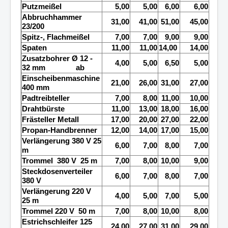
Putzmeißel
5,00
5,00
6,00
6,00
Abbruchhammer
31,00
41,00
51,00
45,00
23/200
Spitz-, Flachmeißel
7,00
7,00
9,00
9,00
Spaten
11,00
11,00
14,00
14,00
Zusatzbohrer Ø 12 -
4,00
5,00
6,50
5,00
32 mm ab
Einscheibenmaschine
21,00
26,00
31,00
27,00
400 mm
Padtreibteller
7,00
8,00
11,00
10,00
Drahtbürste
11,00
13,00
18,00
16,00
Frästeller Metall
17,00
20,00
27,00
22,00
Propan-Handbrenner
12,00
14,00
17,00
15,00
Verlängerung 380 V 25
6,00
7,00
8,00
7,00
m
Trommel
380 V
25 m
7,00
8,00
10,00
9,00
Steckdosenverteiler
6,00
7,00
8,00
7,00
380 V
Verlängerung 220 V
4,00
5,00
7,00
5,00
25 m
Trommel 220 V
50 m
7,00
8,00
10,00
8,00
Estrichschleifer 125
24,00
27,00
31,00
29,00