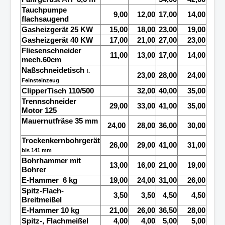
Tauchpumpe
9,00
12,00
17,00
14,00
flachsaugend
Gasheizgerät 25 KW
15,00
18,00
23,00
19,00
Gasheizgerät 40 KW
17,00
21,00
27,00
23,00
Fliesenschneider
11,00
13,00
17,00
14,00
mech.60cm
Naßschneidetisch
f.
23,00
28,00
24,00
Feinsteinzeug
ClipperTisch 110/500
32,00
40,00
35,00
Trennschneider
29,00
33,00
41,00
35,00
Motor 125
Mauernutfräse 35 mm
24,00
28,00
36,00
30,00
Trockenkernbohrgerät
26,00
29,00
41,00
31,00
bis 141
m
m
Bohrhammer mit
13,00
16,00
21,00
19,00
Bohrer
E-Hammer
6 kg
19,00
24,00
31,00
26,00
Spitz-Flach-
3,50
3,50
4,50
4,50
Breitmeißel
E-Hammer 10 kg
21,00
26,00
36,50
28,00
Spitz-, Flachmeißel
4,00
4,00
5,00
5,00